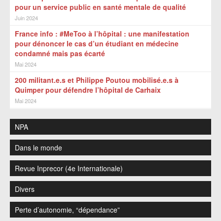
pour un service public en santé mentale de qualité
Juin 2024
France info : #MeToo à l’hôpital : une manifestation
pour dénoncer le cas d’un étudiant en médecine
condamné mais pas écarté
Mai 2024
200 militant.e.s et Philippe Poutou mobilisé.e.s à
Quimper pour défendre l’hôpital de Carhaix
Mai 2024
NPA
Dans le monde
Revue Inprecor (4e Internationale)
Divers
Perte d’autonomie, “dépendance”