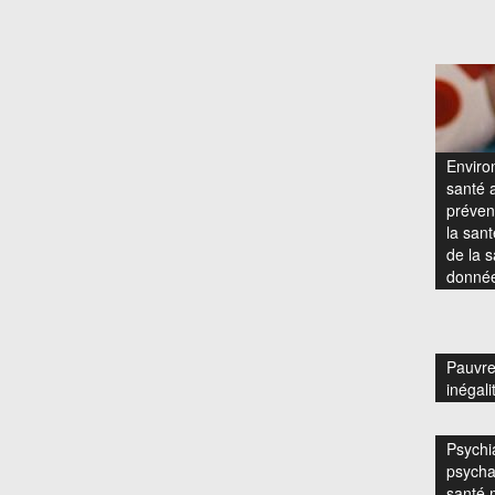
Enviro
santé a
prévent
la san
de la s
donnée
Pauvre
inégali
Psychia
psycha
santé 