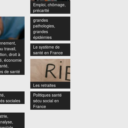
Emploi, chômage,
précarité
grandes
pathologies,
grandes
épidémies
nnement,
Le système de
u travail,
santé en France
ion, droit à
té, économie
anté,
s de santé
Les retraites
té,
Politiques santé
tés sociales
sécu social en
France
trie,
nalyse,
mentale