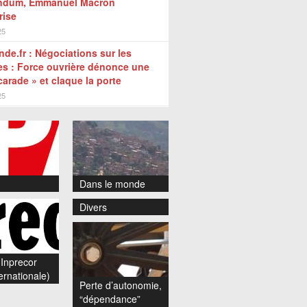
endum, Emmanuel Macron
rise
25
de.fr : Négociations sur les
tes : Force ouvrière dénonce une
arade » et claque la porte
25
Dans le monde
Divers
Inprecor
ernationale)
Perte d’autonomie,
“dépendance”