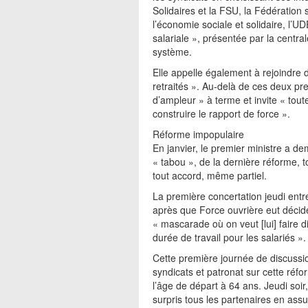
Solidaires et la FSU, la Fédération 
l’économie sociale et solidaire, l’U
salariale », présentée par la cent
système.
Elle appelle également à rejoindre 
retraités ». Au-delà de ces deux pr
d’ampleur » à terme et invite « tou
construire le rapport de force ».
Réforme impopulaire
En janvier, le premier ministre a d
« tabou », de la dernière réforme, 
tout accord, même partiel.
La première concertation jeudi entr
après que Force ouvrière eut décidé 
« mascarade où on veut [lui] faire di
durée de travail pour les salariés ».
Cette première journée de discussio
syndicats et patronat sur cette réf
l’âge de départ à 64 ans. Jeudi soir
surpris tous les partenaires en ass