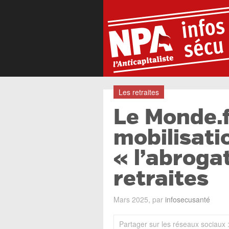
Les retraites
Le Monde.fr
mobilisati
« l’abroga
retraites
Mars 2025, par
infosecusanté
Partager sur les réseaux sociaux 