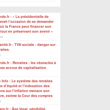
de.fr : « La présidentielle de
erait l’occasion de se demander
où la France peut financer son
tout en préservant son avenir »
ois
nité.fr : TVA sociale : danger sur
raites
5
de.fr : Retraites : les obstacles à
se accrue de capitalisation
 Info : Le système des retraites
 d’équité et l’indexation des
ns sur l’inflation menace son
bre, estime la Cour des comptes
5
ro.fr : Âge légal, pénibilité,