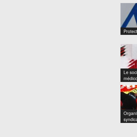
Protect
Le soci
médico
Organi
syndic