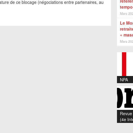
référ
nature de ce blocage (négociations entre partenaires, au
tempo
Mars 20
Le Mon
retrai
« masc
Mars 20
NPA
Revue 
(4e Int