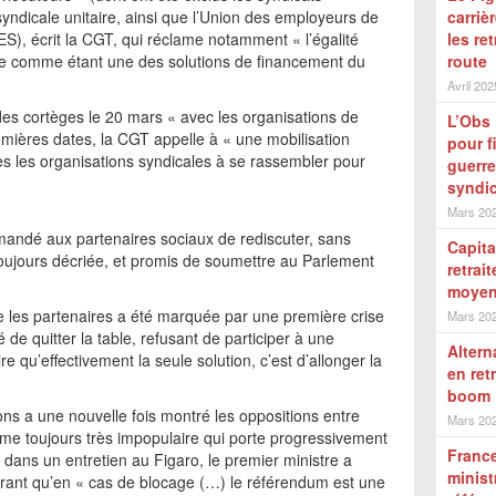
syndicale unitaire, ainsi que l’Union des employeurs de
carriè
DES), écrit la CGT, qui réclame notamment « l’égalité
les re
rale comme étant une des solutions de financement du
route
Avril 202
des cortèges le 20 mars « avec les organisations de
L’Obs 
emières dates, la CGT appelle à « une mobilisation
pour f
tes les organisations syndicales à se rassembler pour
guerre
syndic
Mars 20
emandé aux partenaires sociaux de rediscuter, sans
Capita
toujours décriée, et promis de soumettre au Parlement
retrait
moyen 
e les partenaires a été marquée par une première crise
Mars 20
de quitter la table, refusant de participer à une
Altern
re qu’effectivement la seule solution, c’est d’allonger la
en ret
boom
ns a une nouvelle fois montré les oppositions entre
Mars 20
orme toujours très impopulaire qui porte progressivement
France
, dans un entretien au Figaro, le premier ministre a
minist
urant qu’en « cas de blocage (…) le référendum est une