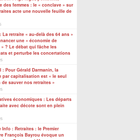
re des femmes : le « conclave » sur
traites acte une nouvelle feuille de
5
: La retraite « au-delà des 64 ans »
inancer une « économie de
 » ? Le débat qui fâche les
ats et perturbe les concertations
25
l : Pour Gérald Darmanin, la
e par capitalisation est « le seul
de sauver nos retraites »
25
atives économiques : Les départs
raite avec décote sont en plein
25
 Info : Retraites : le Premier
re François Bayrou évoque un