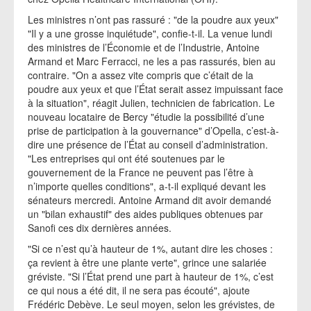
Les ministres n’ont pas rassuré : "de la poudre aux yeux"
"Il y a une grosse inquiétude", confie-t-il. La venue lundi
des ministres de l’Économie et de l’Industrie, Antoine
Armand et Marc Ferracci, ne les a pas rassurés, bien au
contraire. "On a assez vite compris que c’était de la
poudre aux yeux et que l’État serait assez impuissant face
à la situation", réagit Julien, technicien de fabrication. Le
nouveau locataire de Bercy "étudie la possibilité d’une
prise de participation à la gouvernance" d’Opella, c’est-à-
dire une présence de l’État au conseil d’administration.
"Les entreprises qui ont été soutenues par le
gouvernement de la France ne peuvent pas l’être à
n’importe quelles conditions", a-t-il expliqué devant les
sénateurs mercredi. Antoine Armand dit avoir demandé
un "bilan exhaustif" des aides publiques obtenues par
Sanofi ces dix dernières années.
"Si ce n’est qu’à hauteur de 1%, autant dire les choses :
ça revient à être une plante verte", grince une salariée
gréviste. "Si l’État prend une part à hauteur de 1%, c’est
ce qui nous a été dit, il ne sera pas écouté", ajoute
Frédéric Debève. Le seul moyen, selon les grévistes, de