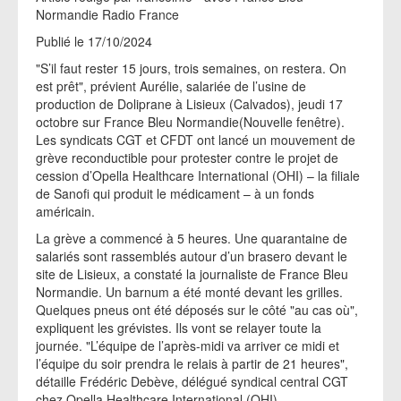
Normandie Radio France
Publié le 17/10/2024
"S’il faut rester 15 jours, trois semaines, on restera. On
est prêt", prévient Aurélie, salariée de l’usine de
production de Doliprane à Lisieux (Calvados), jeudi 17
octobre sur France Bleu Normandie(Nouvelle fenêtre).
Les syndicats CGT et CFDT ont lancé un mouvement de
grève reconductible pour protester contre le projet de
cession d’Opella Healthcare International (OHI) – la filiale
de Sanofi qui produit le médicament – à un fonds
américain.
La grève a commencé à 5 heures. Une quarantaine de
salariés sont rassemblés autour d’un brasero devant le
site de Lisieux, a constaté la journaliste de France Bleu
Normandie. Un barnum a été monté devant les grilles.
Quelques pneus ont été déposés sur le côté "au cas où",
expliquent les grévistes. Ils vont se relayer toute la
journée. "L’équipe de l’après-midi va arriver ce midi et
l’équipe du soir prendra le relais à partir de 21 heures",
détaille Frédéric Debève, délégué syndical central CGT
chez Opella Healthcare International (OHI).