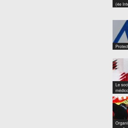
(4e Int
Protect
Le soci
médico
Organi