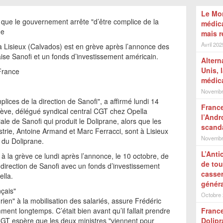
Le Mon
d que le gouvernement arrête "d’être complice de la
médica
ue
mais 
Avril 202
à Lisieux (Calvados) est en grève après l’annonce des
aise Sanofi et un fonds d’investissement américain.
Altern
Unis, 
 France
médic
Novembr
plices de la direction de Sanofi", a affirmé lundi 14
France
bève, délégué syndical central CGT chez Opella
l’Andr
liale de Sanofi qui produit le Doliprane, alors que les
scanda
strie, Antoine Armand et Marc Ferracci, sont à Lisieux
Novembr
n du Doliprane.
L’Anti
 à la grève ce lundi après l’annonce, le 10 octobre, de
de tout
a direction de Sanofi avec un fonds d’investissement
casser
ella.
généra
nçais"
Octobre
ien" à la mobilisation des salariés, assure Frédéric
ent longtemps. C’était bien avant qu’il fallait prendre
France
 CGT espère que les deux ministres "viennent pour
Dolipr