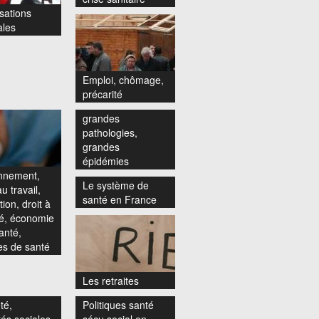
sations
ales
Emploi, chômage,
précarité
grandes
pathologies,
grandes
épidémies
nnement,
Le système de
u travail,
santé en France
ion, droit à
té, économie
anté,
s de santé
Les retraites
té,
Politiques santé