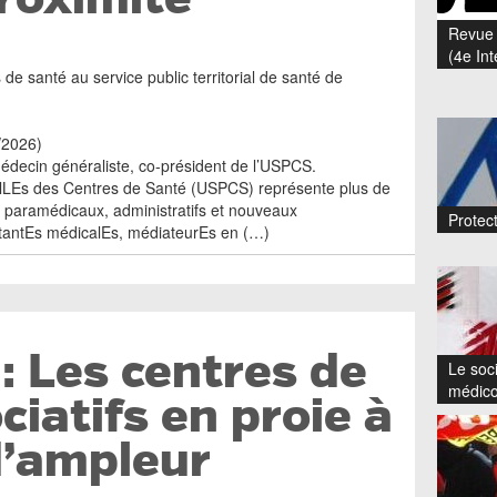
Revue 
(4e Int
 de santé au service public territorial de santé de
6/2026)
médecin généraliste, co-président de l’USPCS.
elLEs des Centres de Santé (USPCS) représente plus de
 paramédicaux, administratifs et nouveaux
Protect
stantEs médicalEs, médiateurEs en (…)
: Les centres de
Le soci
médico
ciatifs en proie à
d’ampleur