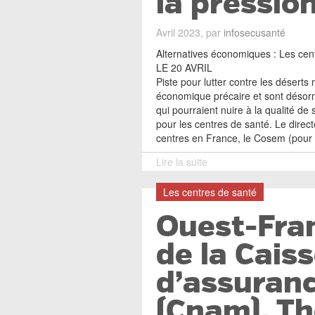
la pression
Avril 2023, par
infosecusanté
Alternatives économiques : Les cent
LE 20 AVRIL
Piste pour lutter contre les désert
économique précaire et sont désorma
qui pourraient nuire à la qualité de
pour les centres de santé. Le direc
centres en France, le Cosem (pour
Lire la suite
Les centres de santé
Ouest-Fran
de la Cais
d’assuran
(Cnam), T