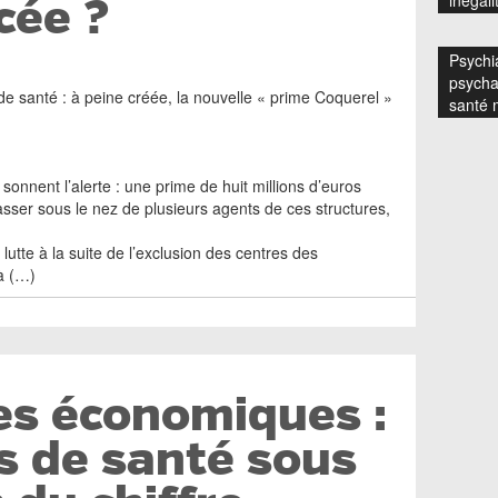
cée ?
inégali
Psychia
psycha
e santé : à peine créée, la nouvelle « prime Coquerel »
santé 
onnent l’alerte : une prime de huit millions d’euros
asser sous le nez de plusieurs agents de ces structures,
utte à la suite de l’exclusion des centres des
à (…)
es économiques :
s de santé sous