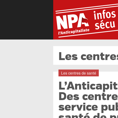
Les centre
Les centres de santé
L’Anticapit
Des centre
service pub
santé de p