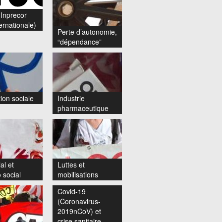
Inprecor
ernationale)
Perte d’autonomie,
“dépendance”
ion sociale
Industrie
pharmaceutique
al et
Luttes et
 social
mobilisations
Covid-19
(Coronavirus-
2019nCoV) et
crise sanitaire