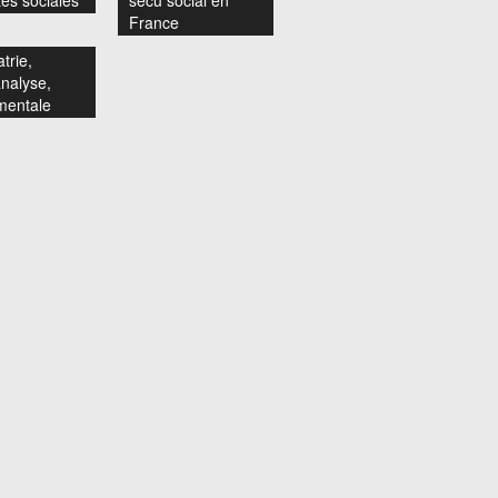
tés sociales
sécu social en
France
trie,
nalyse,
mentale