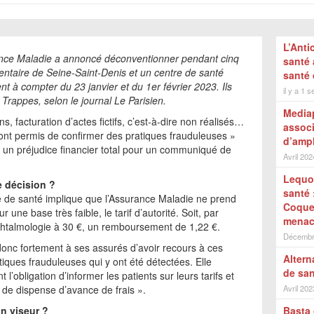
L’Anti
ance Maladie a annoncé déconventionner pendant cinq
santé 
entaire de Seine-Saint-Denis et un centre de santé
santé 
t à compter du 23 janvier et du 1er février 2023. Ils
il y a 1 
 Trappes, selon le journal Le Parisien.
Mediap
, facturation d’actes fictifs, c’est-à-dire non réalisés…
associ
nt permis de confirmer des pratiques frauduleuses »
d’amp
un préjudice financier total pour un communiqué de
Avril 202
Lequot
 décision ?
santé 
 de santé implique que l’Assurance Maladie ne prend
Coquer
 une base très faible, le tarif d’autorité. Soit, par
menac
phtalmologie à 30 €, un remboursement de 1,22 €.
Décembr
donc fortement à ses assurés d’avoir recours à ces
Altern
atiques frauduleuses qui y ont été détectées. Elle
de san
 l’obligation d’informer les patients sur leurs tarifs et
t de dispense d’avance de frais ».
Avril 202
on viseur ?
Basta 