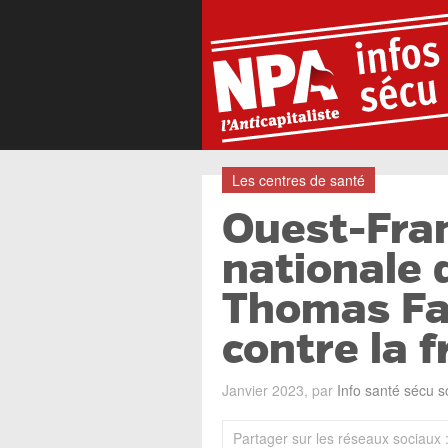
Les centres de santé
Ouest-Fran
nationale 
Thomas Fat
contre la 
Janvier 2023, par
Info santé sécu s
Partager sur les réseaux sociaux 