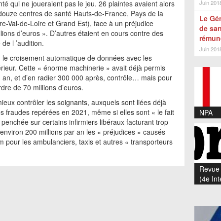
é qui ne joueraient pas le jeu. 26 plaintes avaient alors
Juin 201
douze centres de santé Hauts-de-France, Pays de la
Le Gén
e-Val-de-Loire et Grand Est), face à un préjudice
de san
llions d’euros ». D’autres étaient en cours contre des
rémuné
e l ’audition.
Juin 201
, le croisement automatique de données avec les
térieur. Cette « énorme machinerie » avait déjà permis
un an, et d’en radier 300 000 après, contrôle… mais pour
ordre de 70 millions d’euros.
ieux contrôler les soignants, auxquels sont liées déjà
s fraudes repérées en 2021, même si elles sont « le fait
NPA
 penchée sur certains infirmiers libéraux facturant trop
nviron 200 millions par an les « préjudices » causés
 pour les ambulanciers, taxis et autres « transporteurs
Revue 
(4e Int