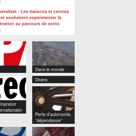
8
éraliste - Les maisons et centres
té souhaitent expérimenter la
ration au parcours de soins
8
Dans le monde
Divers
Inprecor
ernationale)
Perte d’autonomie,
“dépendance”