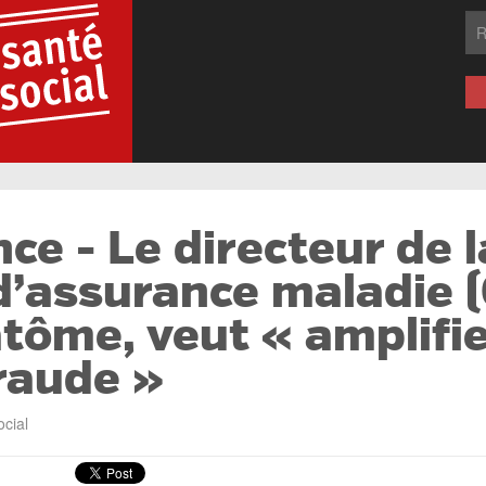
ce - Le directeur de l
d’assurance maladie 
ôme, veut « amplifier
fraude »
ocial
: