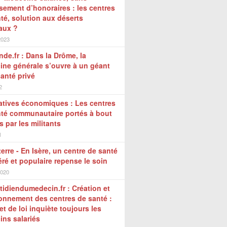
ement d’honoraires : les centres
té, solution aux déserts
aux ?
2023
de.fr : Dans la Drôme, la
ne générale s’ouvre à un géant
santé privé
2
atives économiques : Les centres
nté communautaire portés à bout
s par les militants
1
erre - En Isère, un centre de santé
ré et populaire repense le soin
2020
idiendumedecin.fr : Création et
onnement des centres de santé :
jet de loi inquiète toujours les
ns salariés