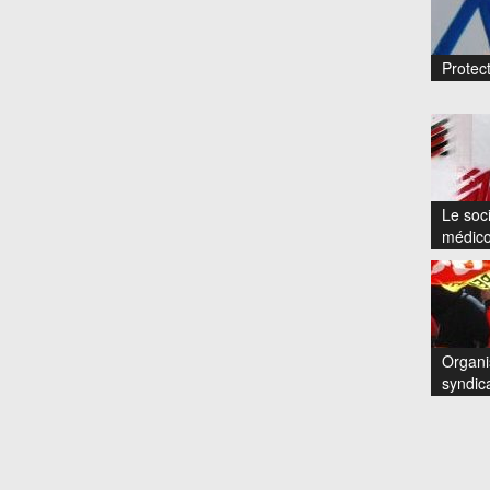
Protect
Le soci
médico
Organi
syndic