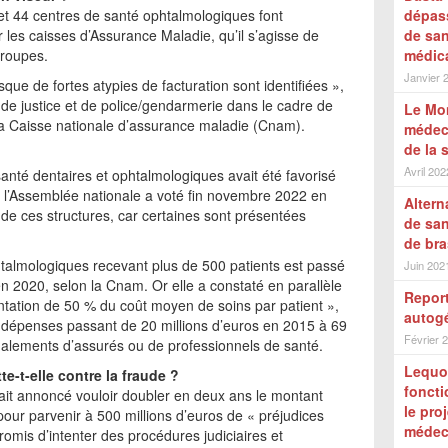
et 44 centres de santé ophtalmologiques font
dépass
r les caisses d’Assurance Maladie, qu’il s’agisse de
de san
groupes.
médic
Janvier 
que de fortes atypies de facturation sont identifiées »,
s de justice et de police/gendarmerie dans le cadre de
Le Mon
 la Caisse nationale d’assurance maladie (Cnam).
médeci
de la 
Avril 202
nté dentaires et ophtalmologiques avait été favorisé
is l’Assemblée nationale a voté fin novembre 2022 en
Altern
 de ces structures, car certaines sont présentées
de sa
de bra
almologiques recevant plus de 500 patients est passé
Juin 202
 2020, selon la Cnam. Or elle a constaté en parallèle
Report
entation de 50 % du coût moyen de soins par patient »,
autogé
dépenses passant de 20 millions d’euros en 2015 à 69
Février 
gnalements d’assurés ou de professionnels de santé.
Lequot
e-t-elle contre la fraude ?
foncti
it annoncé vouloir doubler en deux ans le montant
le pro
 pour parvenir à 500 millions d’euros de « préjudices
médeci
romis d’intenter des procédures judiciaires et