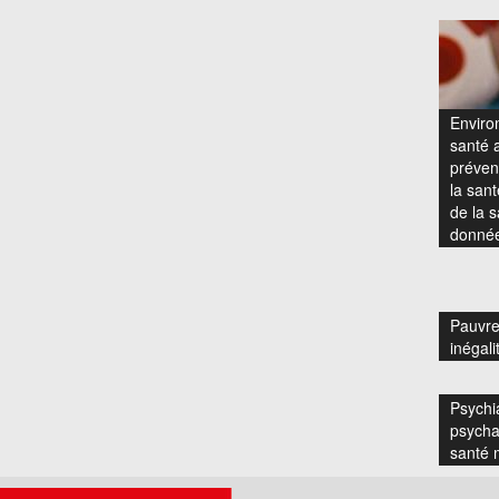
Enviro
santé a
prévent
la san
de la s
donnée
Pauvre
inégali
Psychia
psycha
santé 