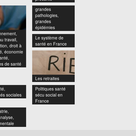
grandes
pathologies,
grandes
épidémies
nnement,
Le système de
u travail,
santé en France
ion, droit à
té, économie
anté,
s de santé
Les retraites
té,
Politiques santé
tés sociales
sécu social en
France
trie,
nalyse,
mentale