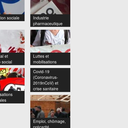
ion sociale
Industrie
pharmaceutique
al et
Luttes et
 social
mobilisations
Covid-19
(Coronavirus-
2019nCoV) et
crise sanitaire
sations
ales
Emploi, chômage,
précarité