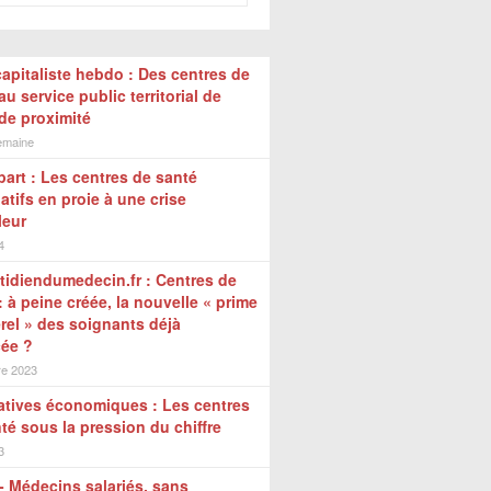
capitaliste hebdo : Des centres de
au service public territorial de
de proximité
semaine
art : Les centres de santé
atifs en proie à une crise
leur
4
idiendumedecin.fr : Centres de
: à peine créée, la nouvelle « prime
el » des soignants déjà
ée ?
e 2023
atives économiques : Les centres
té sous la pression du chiffre
3
- Médecins salariés, sans