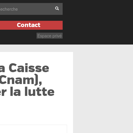
Contact
Espace privé
a Caisse
(Cnam),
 la lutte