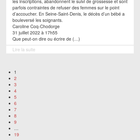
les inscriptions, abandonnent le suivi de grossesse et sont
parfois contraintes de refuser des femmes sur le point
d’accoucher. En Seine-Saint-Denis, le décès d’un bébé a
bouleversé les soignants.
Caroline Coq-Chodorge
31 juillet 2022 à 17h55
Que peut-on dire ou écrire de (…)
Lire la suite
1
2
3
4
5
6
7
8
9
…
19