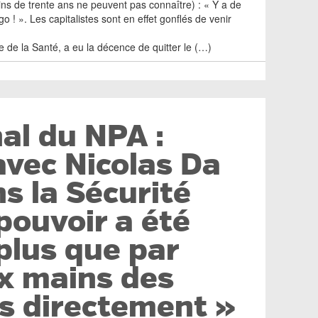
oins de trente ans ne peuvent pas connaître) : « Y a de
rgo ! ». Les capitalistes sont en effet gonflés de venir
e de la Santé, a eu la décence de quitter le (…)
nal du NPA :
avec Nicolas Da
ns la Sécurité
 pouvoir a été
plus que par
ux mains des
s directement »