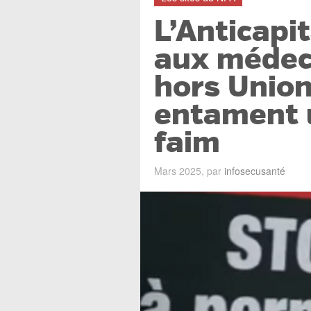
L’Anticapit
aux médec
hors Unio
entament u
faim
Mars 2025, par
infosecusanté