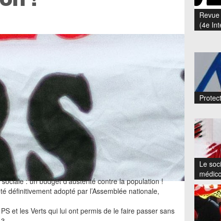
Revue 
(4e Int
Protect
Le soci
médico
 sociale : un budget d’austérité contre la population !
été définitivement adopté par l’Assemblée nationale,
S et les Verts qui lui ont permis de le faire passer sans
-3.