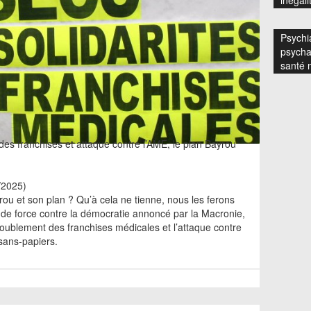
inégali
Psychia
psycha
santé 
es franchises et attaque contre l’AME, le plan Bayrou
9/2025)
rou et son plan ? Qu’à cela ne tienne, nous les ferons
p de force contre la démocratie annoncé par la Macronie,
doublement des franchises médicales et l’attaque contre
 sans-papiers.