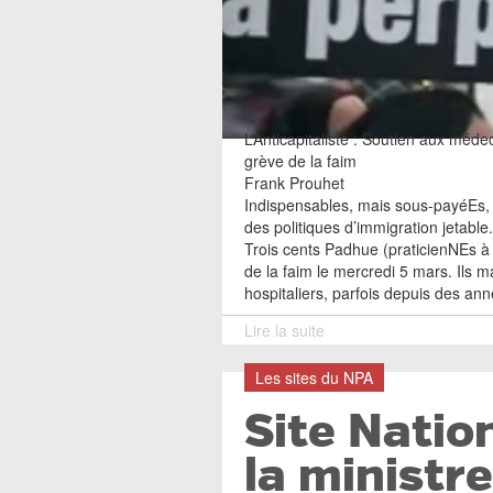
L’Anticapitaliste : Soutien aux mé
grève de la faim
Frank Prouhet
Indispensables, mais sous-payéEs, i
des politiques d’immigration jetable.
Trois cents Padhue (praticienNEs 
de la faim le mercredi 5 mars. Ils m
hospitaliers, parfois depuis des anné
Lire la suite
Les sites du NPA
Site Natio
la ministre