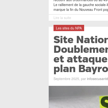
Le ralliement de la gauche sociale-l
marque la fin du Nouveau Front pop
Lire la suite
Les sites du NPA
Site Natio
Doublemen
et attaque
plan Bayro
Septembre 2025, par
infosecusant