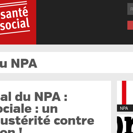
du NPA
nal du NPA :
ciale : un
NPA
ustérité contre
on !