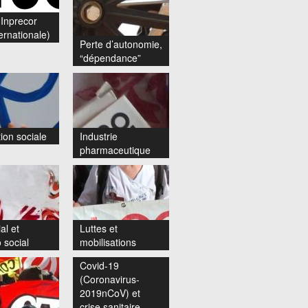
Inprecor
ernationale)
Perte d’autonomie,
“dépendance”
ion sociale
Industrie
pharmaceutique
al et
Luttes et
 social
mobilisations
Covid-19
(Coronavirus-
2019nCoV) et
crise sanitaire