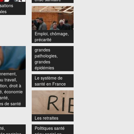
sations
ales
Emploi, chômage,
précarité
grandes
pathologies,
grandes
épidémies
nnement,
Le système de
u travail,
santé en France
ion, droit à
té, économie
anté,
s de santé
Les retraites
té,
Politiques santé