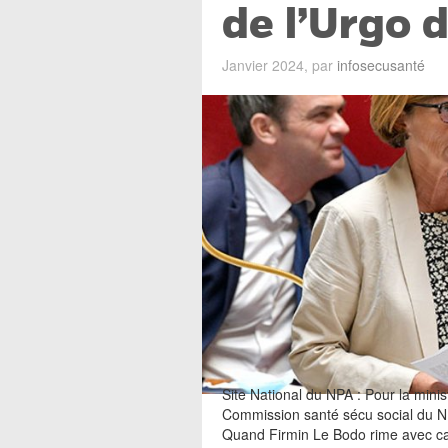
de l’Urgo d
Janvier 2024, par
infosecusanté
Site National du NPA : Pour la minist
Commission santé sécu social du 
Quand Firmin Le Bodo rime avec cad