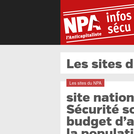
Les sites 
Les sites du NPA
site natio
Sécurité so
budget d’a
la populati