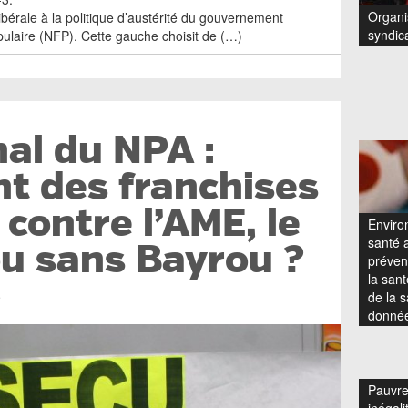
Organi
ibérale à la politique d’austérité du gouvernement
syndic
ulaire (NFP). Cette gauche choisit de (…)
nal du NPA :
t des franchises
 contre l’AME, le
Enviro
santé a
u sans Bayrou ?
prévent
la san
de la s
é
donnée
Pauvre