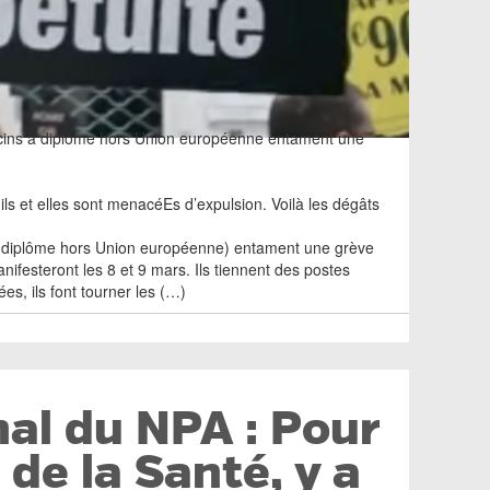
decins à diplôme hors Union européenne entament une
ls et elles sont menacéEs d’expulsion. Voilà les dégâts
à diplôme hors Union européenne) entament une grève
anifesteront les 8 et 9 mars. Ils tiennent des postes
es, ils font tourner les (…)
nal du NPA : Pour
 de la Santé, y a