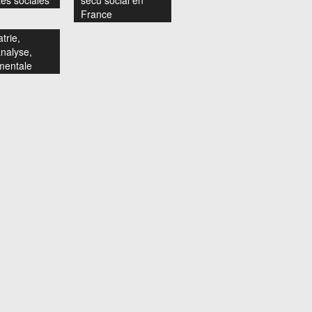
tés sociales
sécu social en
France
trie,
nalyse,
mentale