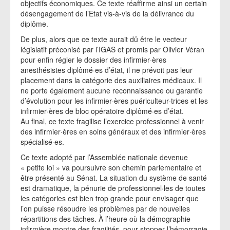
objectifs économiques. Ce texte réaffirme ainsi un certain
désengagement de l’Etat vis-à-vis de la délivrance du
diplôme.
De plus, alors que ce texte aurait dû être le vecteur
législatif préconisé par l’IGAS et promis par Olivier Véran
pour enfin régler le dossier des infirmier·ères
anesthésistes diplômé·es d’état, il ne prévoit pas leur
placement dans la catégorie des auxiliaires médicaux. Il
ne porte également aucune reconnaissance ou garantie
d’évolution pour les infirmier·ères puériculteur·trices et les
infirmier·ères de bloc opératoire diplômé·es d’état.
Au final, ce texte fragilise l’exercice professionnel à venir
des infirmier·ères en soins généraux et des infirmier·ères
spécialisé·es.
Ce texte adopté par l’Assemblée nationale devenue
« petite loi » va poursuivre son chemin parlementaire et
être présenté au Sénat. La situation du système de santé
est dramatique, la pénurie de professionnel·les de toutes
les catégories est bien trop grande pour envisager que
l’on puisse résoudre les problèmes par de nouvelles
répartitions des tâches. À l’heure où la démographie
infirmière montre des fragilités, pour stopper l’hémorragie