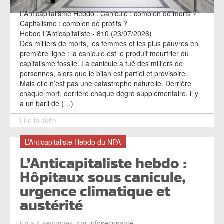
L’Anticapitalisme Hebdo : Canicule : combien de morts ?
Capitalisme : combien de profits ?
Hebdo L’Anticapitaliste - 810 (23/07/2026)
Des milliers de morts, les femmes et les plus pauvres en
première ligne : la canicule est le produit meurtrier du
capitalisme fossile. La canicule a tué des milliers de
personnes, alors que le bilan est partiel et provisoire.
Mais elle n’est pas une catastrophe naturelle. Derrière
chaque mort, derrière chaque degré supplémentaire, il y
a un baril de (…)
Lire la suite
L’Anticapitaliste Hebdo du NPA
L’Anticapitaliste hebdo :
Hôpitaux sous canicule,
urgence climatique et
austérité
il y a 4 semaines, par
infosecusanté