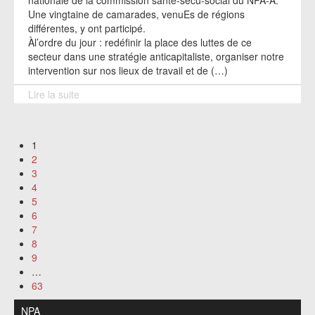
Une vingtaine de camarades, venuEs de régions
différentes, y ont participé.
Àl’ordre du jour : redéfinir la place des luttes de ce
secteur dans une stratégie anticapitaliste, organiser notre
intervention sur nos lieux de travail et de (…)
Lire la suite
1
2
3
4
5
6
7
8
9
…
63
NPA