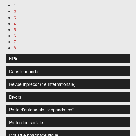
1
2
3
4
5
6
7
8
NPA
Dans le monde
Revue Inprecor (4e Internationale)
Divers
Perte d’autonomie, “dépendance”
Protection sociale
Industrie pharmaceutique