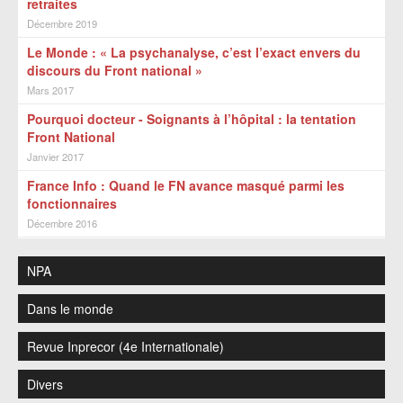
retraites
Décembre 2019
Le Monde : « La psychanalyse, c’est l’exact envers du
discours du Front national »
Mars 2017
Pourquoi docteur - Soignants à l’hôpital : la tentation
Front National
Janvier 2017
France Info : Quand le FN avance masqué parmi les
fonctionnaires
Décembre 2016
NPA
Dans le monde
Revue Inprecor (4e Internationale)
Divers