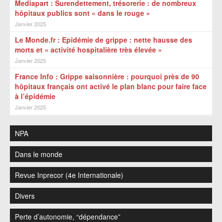
Mediapart : Surendettement, trésorerie : de nombreux
hôpitaux publics sont « dans le rouge »
Janvier 2025
Le Monde.fr : Epidémie de grippe : nette hausse des
morts et « activité hospitalière très élevée »
Janvier 2025
France Info : Grippe saisonnière : pourquoi près de 90
hôpitaux français ont activé le plan blanc pour faire face
à l’épidémie
Janvier 2025
NPA
Dans le monde
Revue Inprecor (4e Internationale)
Divers
Perte d’autonomie, “dépendance”