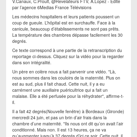
V.Canaux, C.Proult, @Revelateurs FTV, A.Lopez - Édité
par l’agence 6Medias France Télévisions
Les médecins hospitaliers et leurs patients poussent un
coup de gueule. L’hôpital est en surchauffe. Face à la
canicule, beaucoup d’établissements ne sont pas prêts.
La température des chambres dépasse facilement les 30
degrés.
Ce texte correspond à une partie de la retranscription du
reportage ci-dessus. Cliquez sur la vidéo pour la regarder
dans son intégralité.
Un père en colère nous a fait parvenir une vidéo. "Là,
nous sommes dans les couloirs de la maternité. Plus on
est au sud, plus il fait chaud. Cette nuit, il y a eu
carrément une auxiliaire puéricultrice qui a fait un
malaise. Elle a été perfusée pour la réhydrater", affirme-t-
il.
Il a fait 42 degrés(Nouvelle fenêtre) à Bordeaux (Gironde)
mercredi 24 juin, et pas un brin d’air frais dans la
chambre d’une maternité. "Ils nous ont dit qu’on avait l’air
conditionné. Mais non. Il est 13 heures, ça ne va
qu’augmenter jusqu’à 37 degrés d’ici ce soir. Cette nuit, il