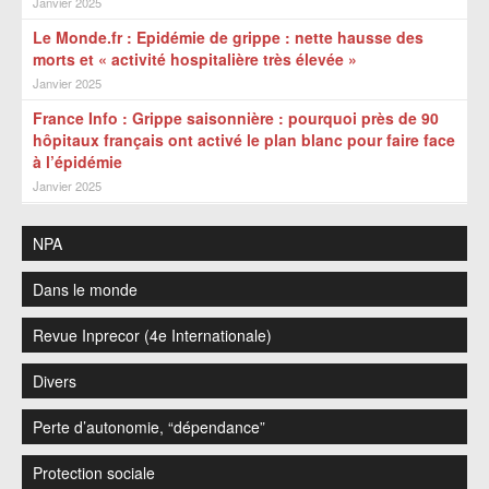
Janvier 2025
Le Monde.fr : Epidémie de grippe : nette hausse des
morts et « activité hospitalière très élevée »
Janvier 2025
France Info : Grippe saisonnière : pourquoi près de 90
hôpitaux français ont activé le plan blanc pour faire face
à l’épidémie
Janvier 2025
NPA
Dans le monde
Revue Inprecor (4e Internationale)
Divers
Perte d’autonomie, “dépendance”
Protection sociale