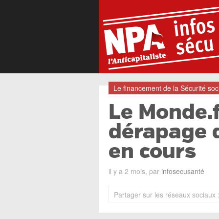
Le financement de la Sécurité soc
Le Monde.fr
dérapage di
en cours
il y a 2 mois, par
infosecusanté
Partager sur les réseaux sociaux 