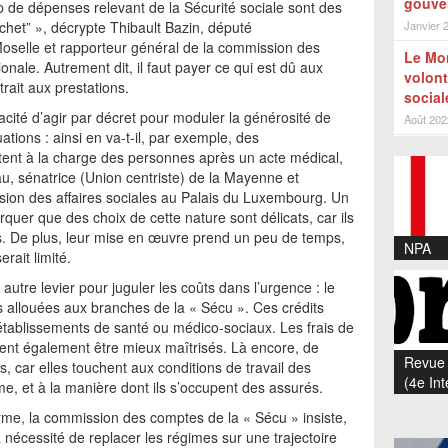
gouver
 de dépenses relevant de la Sécurité sociale sont des
ichet” », décrypte Thibault Bazin, député
Janvier 
oselle et rapporteur général de la commission des
Le Mon
onale. Autrement dit, il faut payer ce qui est dû aux
volont
trait aux prestations.
social
cité d’agir par décret pour moduler la générosité de
Août 202
ations : ainsi en va-t-il, par exemple, des
tent à la charge des personnes après un acte médical,
u, sénatrice (Union centriste) de la Mayenne et
ion des affaires sociales au Palais du Luxembourg. Un
rquer que des choix de cette nature sont délicats, car ils
és. De plus, leur mise en œuvre prend un peu de temps,
NPA
rait limité.
utre levier pour juguler les coûts dans l’urgence : le
ns allouées aux branches de la « Sécu ». Ces crédits
tablissements de santé ou médico-sociaux. Les frais de
vent également être mieux maîtrisés. Là encore, de
Revue 
s, car elles touchent aux conditions de travail des
(4e Int
me, et à la manière dont ils s’occupent des assurés.
rme, la commission des comptes de la « Sécu » insiste,
a nécessité de replacer les régimes sur une trajectoire