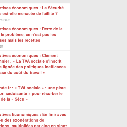
atives économiques : La Sécurité
e est-elle menacée de faillite ?
re 2025
atives économiques : Dette de la
 le problème, ce n’est pas les
es mais les recettes
025
atives économiques : Clément
nier : « La TVA sociale s’inscrit
a lignée des politiques inefficaces
sse du coût du travail »
de.fr : « TVA sociale » : une piste
iori séduisante » pour résorber le
t de la « Sécu »
atives Economiques : En finir avec
ou des exonérations de
tions, multipliées par cinq en vingt