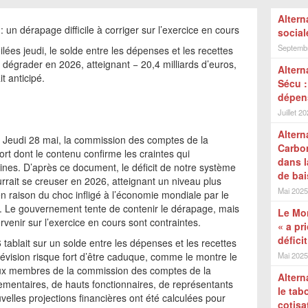
Altern
: un dérapage difficile à corriger sur l’exercice en cours
social
Septemb
lées jeudi, le solde entre les dépenses et les recettes
 dégrader en 2026, atteignant − 20,4 milliards d’euros,
Altern
it anticipé.
Sécu :
dépens
Juillet 2
Altern
? Jeudi 28 mai, la commission des comptes de la
Carbon
rt dont le contenu confirme les craintes qui
dans l
nes. D’après ce document, le déficit de notre système
de bai
urrait se creuser en 2026, atteignant un niveau plus
Mai 2025
en raison du choc infligé à l’économie mondiale par le
e. Le gouvernement tente de contenir le dérapage, mais
Le Mon
enir sur l’exercice en cours sont contraintes.
« a pr
défici
tablait sur un solde entre les dépenses et les recettes
révision risque fort d’être caduque, comme le montre le
Mai 2025
 aux membres de la commission des comptes de la
Altern
ementaires, de hauts fonctionnaires, de représentants
le tab
velles projections financières ont été calculées pour
cotisa