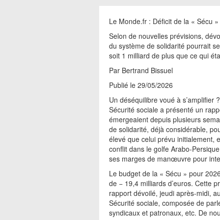
Le Monde.fr : Déficit de la « Sécu » 
Selon de nouvelles prévisions, dévoi
du système de solidarité pourrait se
soit 1 milliard de plus que ce qui éta
Par Bertrand Bissuel
Publié le 29/05/2026
Un déséquilibre voué à s’amplifier 
Sécurité sociale a présenté un rappo
émergeaient depuis plusieurs semai
de solidarité, déjà considérable, po
élevé que celui prévu initialement, 
conflit dans le golfe Arabo-Persiqu
ses marges de manœuvre pour interv
Le budget de la « Sécu » pour 2026 
de − 19,4 milliards d’euros. Cette p
rapport dévoilé, jeudi après-midi,
Sécurité sociale, composée de parl
syndicaux et patronaux, etc. De nou