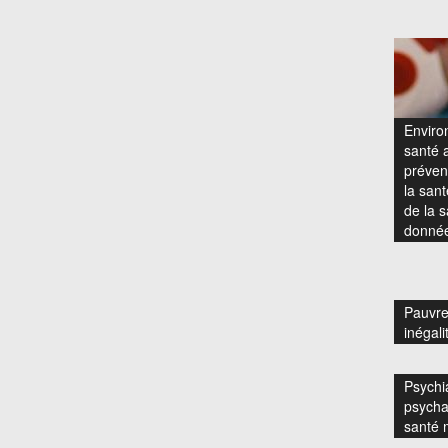
Enviro
santé a
prévent
la san
de la s
donnée
Pauvre
inégali
Psychia
psycha
santé 