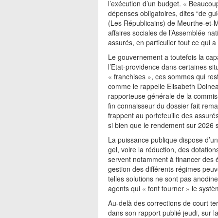
l’exécution d’un budget. « Beaucoup
dépenses obligatoires, dites “de gu
(Les Républicains) de Meurthe-et-M
affaires sociales de l’Assemblée nati
assurés, en particulier tout ce qui a 
Le gouvernement a toutefois la capa
l’Etat-providence dans certaines situ
« franchises », ces sommes qui res
comme le rappelle Elisabeth Doinea
rapporteuse générale de la commiss
fin connaisseur du dossier fait rema
frappent au portefeuille des assur
si bien que le rendement sur 2026 se
La puissance publique dispose d’un a
gel, voire la réduction, des dotatio
servent notamment à financer des é
gestion des différents régimes peu
telles solutions ne sont pas anodine
agents qui « font tourner » le systè
Au-delà des corrections de court te
dans son rapport publié jeudi, sur l