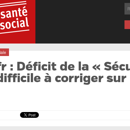
iale
 : Déficit de la « Séc
fficile à corriger sur 
: