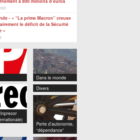
nement à 800 millions d’euros
2023
de - « “La prime Macron” creuse
airement le déficit de la Sécurité
e »
2
Dans le monde
Divers
Inprecor
ernationale)
Perte d’autonomie,
“dépendance”