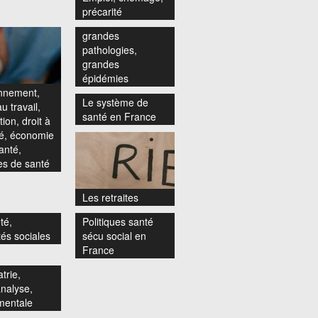
précarité
grandes
pathologies,
grandes
épidémies
nnement,
Le système de
u travail,
santé en France
ion, droit à
té, économie
anté,
s de santé
Les retraites
té,
Politiques santé
tés sociales
sécu social en
France
trie,
nalyse,
mentale