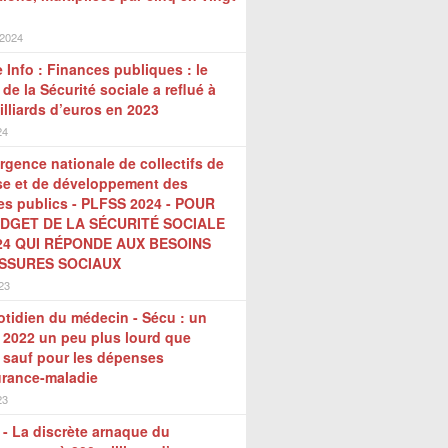
 2024
 Info : Finances publiques : le
t de la Sécurité sociale a reflué à
illiards d’euros en 2023
24
gence nationale de collectifs de
se et de développement des
es publics - PLFSS 2024 - POUR
DGET DE LA SÉCURITÉ SOCIALE
24 QUI RÉPONDE AUX BESOINS
SSURES SOCIAUX
023
tidien du médecin - Sécu : un
t 2022 un peu plus lourd que
 sauf pour les dépenses
urance-maladie
23
s - La discrète arnaque du