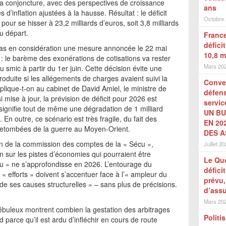
 la conjoncture, avec des perspectives de croissance
ans
d’inflation ajustées à la hausse. Résultat : le déficit
Octobre
ur se hisser à 23,2 milliards d’euros, soit 3,8 milliards
u départ.
France
défici
pas en considération une mesure annoncée le 22 mai
10,8 m
ts : le barème des exonérations de cotisations va rester
Mars 20
u smic à partir du 1er juin. Cette décision évite une
produite si les allégements de charges avaient suivi la
Conver
lique-t-on au cabinet de David Amiel, le ministre de
défen
i mise à jour, la prévision de déficit pour 2026 est
servic
 signifie tout de même une dégradation de 1 milliard
UN BU
e. En outre, ce scénario est très fragile, du fait des
EN 20
retombées de la guerre au Moyen-Orient.
DES A
on de la commission des comptes de la « Sécu »,
Juillet 2
n sur les pistes d’économies qui pourraient être
Le Quo
rou » ne s’approfondisse en 2026. L’entourage du
défici
s « efforts » doivent s’accentuer face à l’« ampleur du
prévu,
 de ses causes structurelles » – sans plus de précisions.
d’ass
Mars 20
buleux montrent combien la gestation des arbitrages
Politi
 parce qu’il est ardu d’infléchir en cours de route