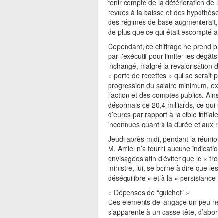
tenir compte de la détérioration de
revues à la baisse et des hypothèses 
des régimes de base augmenterait, po
de plus que ce qui était escompté a
Cependant, ce chiffrage ne prend 
par l’exécutif pour limiter les dégâ
inchangé, malgré la revalorisation d
« perte de recettes » qui se serait 
progression du salaire minimum, exp
l’action et des comptes publics. Ains
désormais de 20,4 milliards, ce qui
d’euros par rapport à la cible initial
inconnues quant à la durée et aux 
Jeudi après-midi, pendant la réuni
M. Amiel n’a fourni aucune indicatio
envisagées afin d’éviter que le « t
ministre, lui, se borne à dire que le
déséquilibre » et à la « persistance
« Dépenses de “guichet” »
Ces éléments de langage un peu né
s’apparente à un casse-tête, d’abord