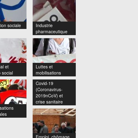
ion sociale
Industrie
pharmaceutique
al et
Luttes et
 social
mobilisations
Covid-19
(Coronavirus-
2019nCoV) et
crise sanitaire
sations
ales
Emploi, chômage,