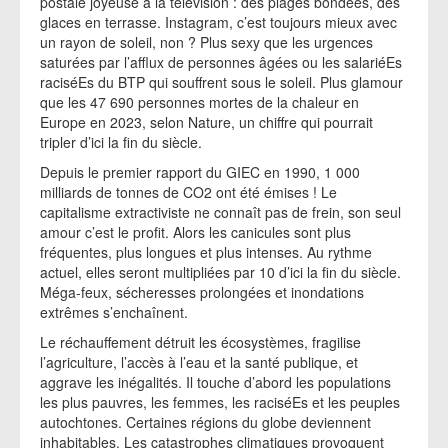
postale joyeuse à la télévision : des plages bondées, des
glaces en terrasse. Instagram, c’est toujours mieux avec
un rayon de soleil, non ? Plus sexy que les urgences
saturées par l’afflux de personnes âgées ou les salariéEs
raciséEs du BTP qui souffrent sous le soleil. Plus glamour
que les 47 690 personnes mortes de la chaleur en
Europe en 2023, selon Nature, un chiffre qui pourrait
tripler d’ici la fin du siècle.
Depuis le premier rapport du GIEC en 1990, 1 000
milliards de tonnes de CO2 ont été émises ! Le
capitalisme extractiviste ne connaît pas de frein, son seul
amour c’est le profit. Alors les canicules sont plus
fréquentes, plus longues et plus intenses. Au rythme
actuel, elles seront multipliées par 10 d’ici la fin du siècle.
Méga-feux, sécheresses prolongées et inondations
extrêmes s’enchaînent.
Le réchauffement détruit les écosystèmes, fragilise
l’agriculture, l’accès à l’eau et la santé publique, et
aggrave les inégalités. Il touche d’abord les populations
les plus pauvres, les femmes, les raciséEs et les peuples
autochtones. Certaines régions du globe deviennent
inhabitables. Les catastrophes climatiques provoquent