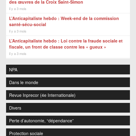
des œuvres de la Croix Saint-Simon
il y a 3 mois
L’Anticapitaliste hebdo : Week-end de la commission
santé-sécu-social
il y a 3 mois
L’Anticapitaliste hebdo : Loi contre la fraude sociale et
fiscale, un front de classe contre les « gueux »
il y a 3 mois
NPA
Dans le monde
Revue Inprecor (4e Internationale)
Divers
Perte d’autonomie, “dépendance”
Protection sociale