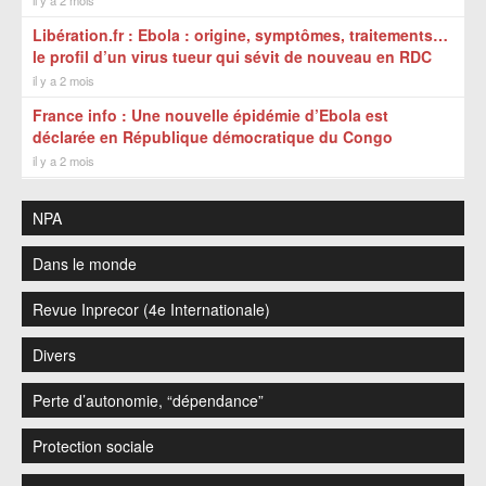
il y a 2 mois
Libération.fr : Ebola : origine, symptômes, traitements…
le profil d’un virus tueur qui sévit de nouveau en RDC
il y a 2 mois
France info : Une nouvelle épidémie d’Ebola est
déclarée en République démocratique du Congo
il y a 2 mois
NPA
Dans le monde
Revue Inprecor (4e Internationale)
Divers
Perte d’autonomie, “dépendance”
Protection sociale