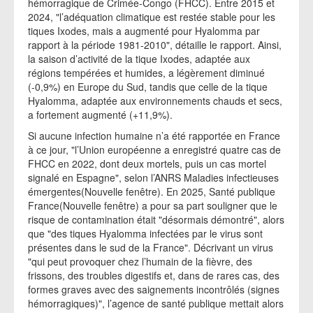
hémorragique de Crimée-Congo (FHCC). Entre 2015 et
2024, "l’adéquation climatique est restée stable pour les
tiques Ixodes, mais a augmenté pour Hyalomma par
rapport à la période 1981-2010", détaille le rapport. Ainsi,
la saison d’activité de la tique Ixodes, adaptée aux
régions tempérées et humides, a légèrement diminué
(-0,9%) en Europe du Sud, tandis que celle de la tique
Hyalomma, adaptée aux environnements chauds et secs,
a fortement augmenté (+11,9%).
Si aucune infection humaine n’a été rapportée en France
à ce jour, "l’Union européenne a enregistré quatre cas de
FHCC en 2022, dont deux mortels, puis un cas mortel
signalé en Espagne", selon l’ANRS Maladies infectieuses
émergentes(Nouvelle fenêtre). En 2025, Santé publique
France(Nouvelle fenêtre) a pour sa part souligner que le
risque de contamination était "désormais démontré", alors
que "des tiques Hyalomma infectées par le virus sont
présentes dans le sud de la France". Décrivant un virus
"qui peut provoquer chez l’humain de la fièvre, des
frissons, des troubles digestifs et, dans de rares cas, des
formes graves avec des saignements incontrôlés (signes
hémorragiques)", l’agence de santé publique mettait alors