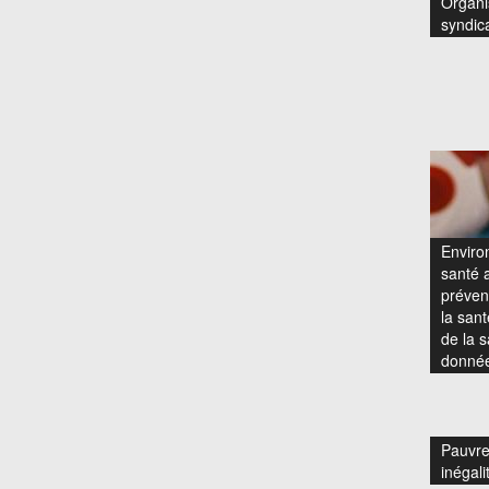
Organi
syndic
Enviro
santé a
prévent
la san
de la s
donnée
Pauvre
inégali