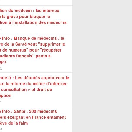
5
ien du medecin : les internes
à la grève pour bloquer la
tion à l’installation des médecins
5
 Info : Manque de médecins : le
re de la Santé veut "supprimer le
t de numerus" pour "récupérer
udiants français" partis à
nger
25
de.fr : Les députés approuvent le
sur la refonte du métier d’infirmier,
 consultation » et droit de
iption
25
 Info : Santé : 300 médecins
ers exerçant en France entament
ève de la faim
25