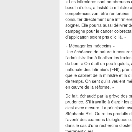
« Les infirmières sont nombreuses et
besoin d’elles, a insisté la minist
compétences vont être renforcées.
consulter directement une infirmière
soigner. Elle pourra aussi délivrer 
campagne pour le cancer colorectal,
d’application soient pris d’ici là. »
« Ménager les médecins »
Une échéance de nature à rassurer d
l’administration à finaliser les texte
de bon. « On était un peu inquiets,
nationale des infirmiers (FNI), prem
que le cabinet de la ministre et la 
de temps. On sent qu’ils veulent mé
en œuvre de la réforme. »
De fait, échaudé par la grève des pra
prudence. S’il travaille à élargir le
c’est avec mesure. La principale a
Stéphanie Rist. Outre les produits d
l’avenir des examens biologiques c
dans le cas d’une recherche d’osté
thérapeutiques.