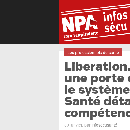
Les professionnels de santé
Liberation.
une porte 
le système 
Santé déta
compéten
30 janvier, par
infosecusanté