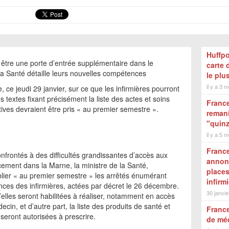
:
Huffpo
nt être une porte d’entrée supplémentaire dans le
carte
 la Santé détaille leurs nouvelles compétences
le plu
il y a 3 m
, ce jeudi 29 janvier, sur ce que les infirmières pourront
s textes fixant précisément la liste des actes et soins
France
tives devraient être pris « au premier semestre ».
remani
"quinz
il y a 5 m
France
onfrontés à des difficultés grandissantes d’accès aux
annonc
acement dans la Marne, la ministre de la Santé,
places
blier « au premier semestre » les arrêtés énumérant
infirm
ces des infirmières, actées par décret le 26 décembre.
30 janvie
u’elles seront habilitées à réaliser, notamment en accès
ecin, et d’autre part, la liste des produits de santé et
France
eront autorisées à prescrire.
de mé