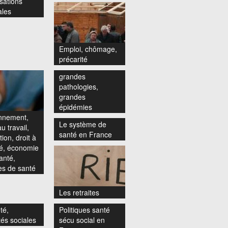
sations
ales
Emploi, chômage,
précarité
grandes
pathologies,
grandes
épidémies
nnement,
Le système de
u travail,
santé en France
ion, droit à
té, économie
anté,
s de santé
Les retraites
té,
Politiques santé
tés sociales
sécu social en