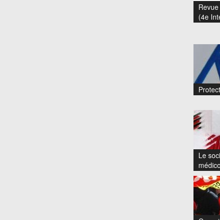
Revue 
(4e Int
Protect
Le soci
médico