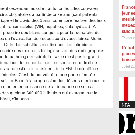
France
gnent cependant aussi en autonomie. Elles pouvaient
jeunes
cins obligatoires à partir de onze ans (sauf patients
meuble
ppe et le Covid dès 5 ans, ou encore réaliser des tests
médeci
ent transmissibles (VIH, hépatites, chlamydia…). A
suicid
oir prescrire des bilans sanguins pour la recherche de
es ou l’évaluation de risques cardiovasculaires. Même
Février 
 Outre les substituts nicotiniques, les infirmières
L’étud
rescrire des examens biologiques ou des radiographies
places
 de pathologie respiratoire. « Ce n’est pas le grand
baiss
s domaines de compétences, consacre notre droit de
Juillet 2
ouveaux, estime le président de la FNI. L’objectif, ce
médecins. C’est de pouvoir être une porte d’entrée
soin. » Face à la progression des déserts médicaux, au
à la montée en puissance de la demande de soins à
 des quelque 600 000 infirmiers qui exercent sur le
ibéral, s’impose.
NPA