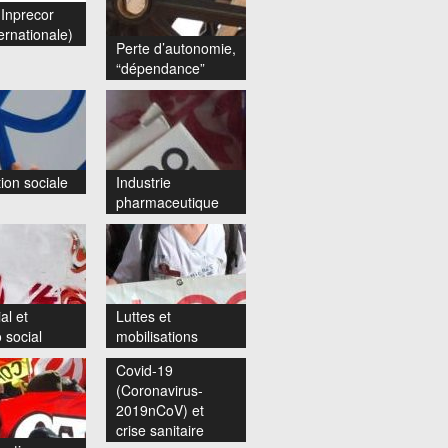
Inprecor
ernationale)
Perte d’autonomie,
“dépendance”
ion sociale
Industrie
pharmaceutique
al et
Luttes et
 social
mobilisations
Covid-19
(Coronavirus-
2019nCoV) et
crise sanitaire