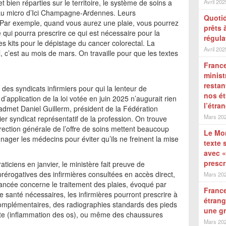
 bien réparties sur le territoire, le système de soins a
Avril 202
re au micro d’Ici Champagne-Ardennes. Leurs
Quotid
 Par exemple, quand vous aurez une plaie, vous pourrez
prêts 
 qui pourra prescrire ce qui est nécessaire pour la
régula
des kits pour le dépistage du cancer colorectal. La
Avril 202
 c’est au mois de mars. On travaille pour que les textes
France
minist
restan
es syndicats infirmiers pour qui la lenteur de
nos ét
s d’application de la loi votée en juin 2025 n’augurait rien
l’étra
 admet Daniel Guillerm, président de la Fédération
Mars 20
ier syndicat représentatif de la profession. On trouve
direction générale de l’offre de soins mettent beaucoup
Le Mon
nager les médecins pour éviter qu’ils ne freinent la mise
texte 
avec «
prescr
ticiens en janvier, le ministère fait preuve de
s prérogatives des infirmières consultées en accès direct,
Mars 20
vancée concerne le traitement des plaies, évoqué par
France
e santé nécessaires, les infirmières pourront prescrire à
étrang
omplémentaires, des radiographies standards des pieds
une gr
ite (inflammation des os), ou même des chaussures
Mars 20