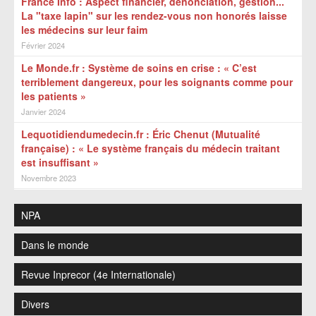
France Info : Aspect financier, dénonciation, gestion...
La "taxe lapin" sur les rendez-vous non honorés laisse
les médecins sur leur faim
Février 2024
Le Monde.fr : Système de soins en crise : « C’est
terriblement dangereux, pour les soignants comme pour
les patients »
Janvier 2024
Lequotidiendumedecin.fr : Éric Chenut (Mutualité
française) : « Le système français du médecin traitant
est insuffisant »
Novembre 2023
NPA
Dans le monde
Revue Inprecor (4e Internationale)
Divers