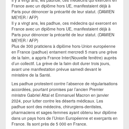
Il y a vingt ans, les padhue, ces médecins qui exercent en
France avec un diplôme hors UE, manifestaient déjà à
Paris pour dénoncer la précarité de leur statut. (DAMIEN
MEYER / AFP)
Il y a vingt ans, les padhue, ces médecins qui exercent en
France avec un diplôme hors UE, manifestaient déjà à
Paris pour dénoncer la précarité de leur statut. (DAMIEN
MEYER / AFP)
Plus de 300 praticiens à diplôme hors-Union européenne
en France (padhue) entament mercredi 5 mars une grève
de la faim, a appris France Inter(Nouvelle fenêtre) auprès
d’un collectif. La grève de la faim doit durer trois jours,
avant une manifestation prévue samedi devant le
ministère de la Santé.
Les padhue protestent contre l’absence de régularisations
accordées, pourtant promises par l’ancien Premier
ministre Gabriel Attal et Emmanuel Macron en janvier
2024, pour lutter contre les déserts médicaux. Les
padhue sont des médecins, chirurgiens-dentistes,
pharmaciens et sages-femmes ayant obtenu leur diplôme
dans un pays hors de l’Union Européenne et exerçants en
France. Ils sont près de 5 000 en France.