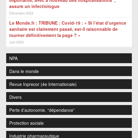
importante, avec à nouveau des hospitalisations",
assure un infectiologue
Décembre 2023
Le Monde.fr : TRIBUNE : Covid-19 : « Si l’état d’urgence
sanitaire est clairement passé, est-il raisonnable de
tourner définitivement la page ? »
Juin 2023
NPA
Dans le monde
Revue Inprecor (4e Internationale)
Divers
Perte d’autonomie, “dépendance”
Protection sociale
Industrie pharmaceutique