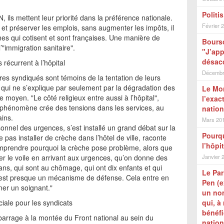
Politi
 ils mettent leur priorité dans la préférence nationale.
Février 
l et préserver les emplois, sans augmenter les impôts, il
nes qui cotisent et sont françaises. Une manière de
Bours
l’"immigration sanitaire".
"J’app
désacc
 récurrent à l’hôpital
Décembr
aires syndiqués sont témoins de la tentation de leurs
 qui ne s’explique par seulement par la dégradation des
Le Mon
e moyen. "Le côté religieux entre aussi à l’hôpital",
l’exac
e phénomène crée des tensions dans les services, au
nation
ains.
Mars 20
onnel des urgences, s’est installé un grand débat sur la
Pourqu
 pas installer de crèche dans l’hôtel de ville, raconte
l’hôpi
comprendre pourquoi la crèche pose problème, alors que
r le voile en arrivant aux urgences, qu’on donne des
Janvier 
ans, qui sont au chômage, qui ont dix enfants et qui
Le Par
 C’est presque un mécanisme de défense. Cela entre en
Pen (e
ôner un soignant."
un no
ciale pour les syndicats
qui, à
bénéfi
re barrage à la montée du Front national au sein du
nation