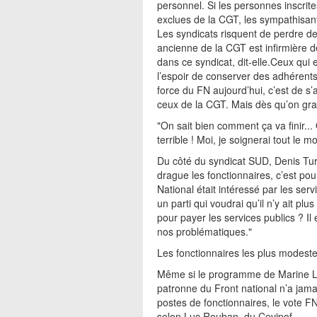
personnel. Si les personnes inscrit
exclues de la CGT, les sympathisant
Les syndicats risquent de perdre des
ancienne de la CGT est infirmière de
dans ce syndicat, dit-elle.Ceux qui
l’espoir de conserver des adhérents
force du FN aujourd’hui, c’est de s
ceux de la CGT. Mais dès qu’on grat
"On sait bien comment ça va finir...
terrible ! Moi, je soignerai tout le 
Du côté du syndicat SUD, Denis Turb
drague les fonctionnaires, c’est pou
National était intéressé par les ser
un parti qui voudrai qu’il n’y ait p
pour payer les services publics ? I
nos problématiques."
Les fonctionnaires les plus modestes
Même si le programme de Marine Le
patronne du Front national n’a jama
postes de fonctionnaires, le vote FN
selon Luc Rouban, du Cevipof.