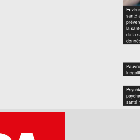
Enviro
santé a
prévent
la san
de la s
donnée
Pauvre
inégali
Psychia
psycha
santé 