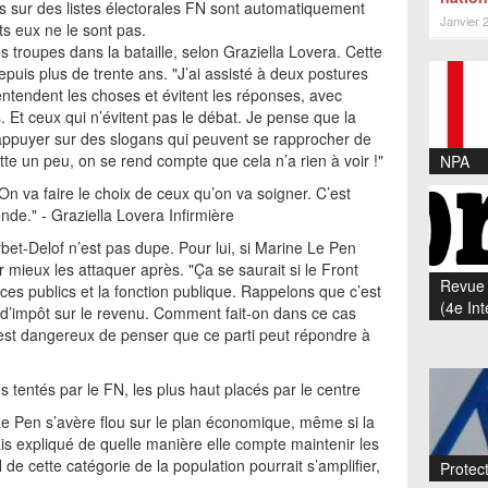
es sur des listes électorales FN sont automatiquement
Janvier 
s eux ne le sont pas.
 troupes dans la bataille, selon Graziella Lovera. Cette
puis plus de trente ans. "J’ai assisté à deux postures
 entendent les choses et évitent les réponses, avec
. Et ceux qui n’évitent pas le débat. Je pense que la
’appuyer sur des slogans qui peuvent se rapprocher de
te un peu, on se rend compte que cela n’a rien à voir !"
NPA
 On va faire le choix de ceux qu’on va soigner. C’est
monde." - Graziella Lovera Infirmière
et-Delof n’est pas dupe. Pour lui, si Marine Le Pen
r mieux les attaquer après. "Ça se saurait si le Front
Revue 
vices publics et la fonction publique. Rappelons que c’est
(4e Int
lus d’impôt sur le revenu. Comment fait-on dans ce cas
l est dangereux de penser que ce parti peut répondre à
 tentés par le FN, les plus haut placés par le centre
 Pen s’avère flou sur le plan économique, même si la
is expliqué de quelle manière elle compte maintenir les
 de cette catégorie de la population pourrait s’amplifier,
Protect