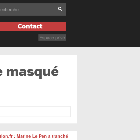
Contact
Espace privé
ce masqué
tion.fr : Marine Le Pen a tranché