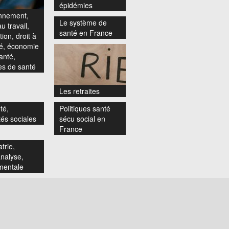
épidémies
nnement,
Le système de
u travail,
santé en France
ion, droit à
té, économie
anté,
s de santé
Les retraites
té,
Politiques santé
tés sociales
sécu social en
France
trie,
nalyse,
mentale