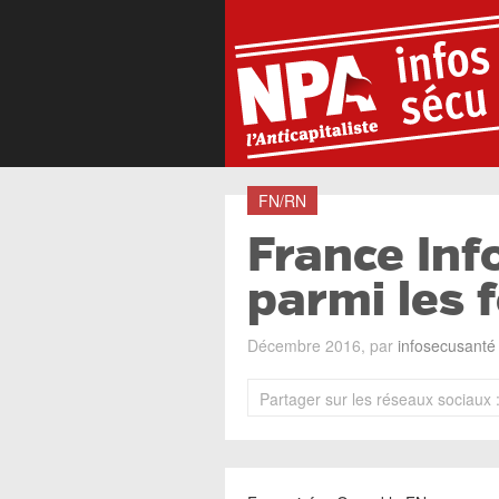
FN/RN
France Inf
parmi les 
Décembre 2016, par
infosecusanté
Partager sur les réseaux sociaux 