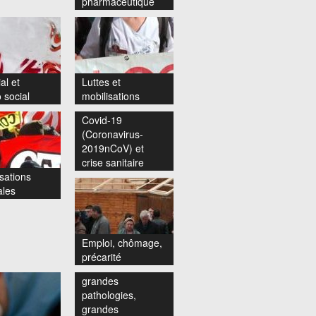
pharmaceutique
al et
Luttes et
 social
mobilisations
Covid-19
(Coronavirus-
2019nCoV) et
crise sanitaire
sations
ales
Emploi, chômage,
précarité
grandes
pathologies,
grandes