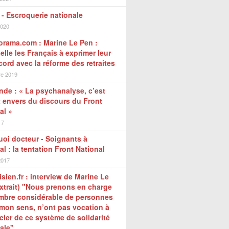
s - Escroquerie nationale
2020
orama.com : Marine Le Pen :
elle les Français à exprimer leur
ord avec la réforme des retraites
e 2019
de : « La psychanalyse, c’est
t envers du discours du Front
al »
17
oi docteur - Soignants à
tal : la tentation Front National
2017
isien.fr : interview de Marine Le
xtrait) "Nous prenons en charge
mbre considérable de personnes
 mon sens, n’ont pas vocation à
cier de ce système de solidarité
ale"