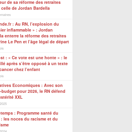
eur de sa réforme des retraites
 celle de Jordan Bardella
semaines
de.fr : Au RN, l’explosion du
ier inflammable » : Jordan
la enterre la réforme des retraites
ine Le Pen et l’âge légal de départ
ois
st : « Ce vote est une honte » : le
illé après s’être opposé à un texte
 cancer chez l’enfant
ois
natives Economiques : Avec son
-budget pour 2026, le RN défend
stérité XXL
 2025
etemps : Programme santé du
: les noces du racisme et du
lisme
 2024