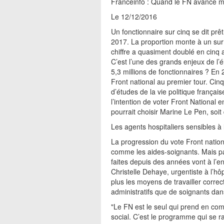
Franceinfo : Quand le FN avance ma
Le 12/12/2016
Un fonctionnaire sur cinq se dit prêt
2017. La proportion monte à un sur q
chiffre a quasiment doublé en cinq 
C’est l’une des grands enjeux de l’é
5,3 millions de fonctionnaires ? En
Front national au premier tour. Cinq
d’études de la vie politique françai
l’intention de voter Front National e
pourrait choisir Marine Le Pen, soit
Les agents hospitaliers sensibles à 
La progression du vote Front nation
comme les aides-soignants. Mais pas
faites depuis des années vont à l’e
Christelle Dehaye, urgentiste à l’h
plus les moyens de travailler correc
administratifs que de soignants dan
"Le FN est le seul qui prend en com
social. C’est le programme qui se ra