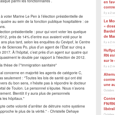
squé parmi les fonctionnaires .
en fav
contre
il y a 2 
 à voter Marine Le Pen à l’élection présidentielle de
Le Mon
uatre au sein de la fonction publique hospitalière : ce
« doss
ans.
Bardel
lection présidentielle : pour qui vont voter les quelque
de Mar
 2012, près de 14% d’entre eux avaient voté pour le
 ans plus tard, selon les enquêtes du Cevipof, le Centre
il y a 2 m
se de Sciences Po, plus d’un agent de l’État sur cinq a
Huffpo
n 2017. À l’hôpital, c’est près d’un agent sur quatre qui
RN étr
 quasiment le double par rapport à l’léection de 2012.
sur le
la thèse de l’"immigration sanitaire"
il y a 2 m
al concerne en majorité les agents de catégorie C,
Alter
 seulement : "Toutes les lois de santé qui ont été
contre
nvers du bon sens, n’hésite pas à répondre le docteur
une au
ôpital de Toulon. Le personnel s’épuise. Nous n’avons
Octobre
tement. Bientôt il y aura plus de personnels
s les hôpitaux."
Contr
FN/RN 
pte cette volonté d’arrêter de détruire notre système
libéra
pproche le plus de la vérité." - Christelle Dehaye
Octobre