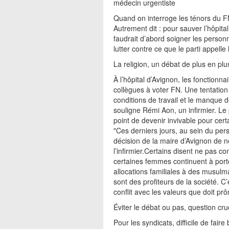
médecin urgentiste
Quand on interroge les ténors du FN,
Autrement dit : pour sauver l’hôpita
faudrait d’abord soigner les person
lutter contre ce que le parti appelle 
La religion, un débat de plus en plus
À l’hôpital d’Avignon, les fonctionn
collègues à voter FN. Une tentation
conditions de travail et le manque d
souligne Rémi Aon, un infirmier. L
point de devenir invivable pour cert
"Ces derniers jours, au sein du pers
décision de la maire d’Avignon de ne
l’infirmier.Certains disent ne pas 
certaines femmes continuent à porte
allocations familiales à des musulm
sont des profiteurs de la société.
conflit avec les valeurs que doit pr
Éviter le débat ou pas, question cru
Pour les syndicats, difficile de fai