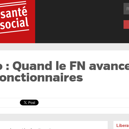
o : Quand le FN avan
fonctionnaires
:
Libera