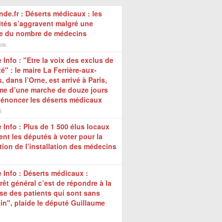
de.fr : Déserts médicaux : les
ités s’aggravent malgré une
e du nombre de médecins
ois
 Info : "Etre la voix des exclus de
té" : le maire La Ferrière-aux-
, dans l’Orne, est arrivé à Paris,
me d’une marche de douze jours
dénoncer les déserts médicaux
5
 Info : Plus de 1 500 élus locaux
ent les députés à voter pour la
tion de l’installation des médecins
 Info : Déserts médicaux :
érêt général c’est de répondre à la
se des patients qui sont sans
n", plaide le député Guillaume