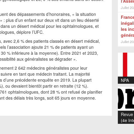
l’Asse
Juillet 2
iquent des dépassements d’honoraires, « la situation
France
 : plus d’un enfant sur deux vit dans un lieu déserté
inégal
 dans un désert médical pour les ophtalmologues, et
les in
logues, déplore l’UFC.
généra
s, avec 2,6 % des patients classés en désert médical,
Juillet 2
els l’association ajoute 21 % de patients ayant un
ns 30 % inférieure à la moyenne). Entre 2021 et 2023,
essibilité aux généralistes se dégrader ».
ement 2 642 médecins généralistes pour leur
suivre en tant que médecin traitant. La majorité
ors d’une précédente enquête en 2019. La plupart
NPA
), ou devaient bientôt partir en retraite (12 %).
761 ophtalmologues, dont 28 % ont refusé de planifier
nt des délais très longs, soit 65 jours en moyenne.
Revue 
(4e Int