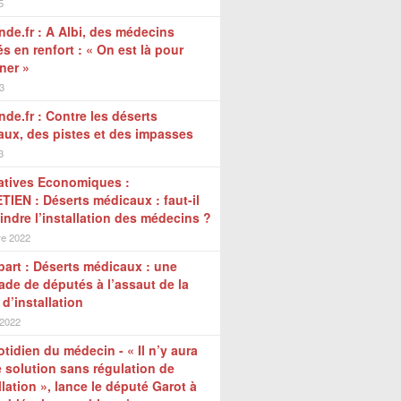
5
de.fr : A Albi, des médecins
tés en renfort : « On est là pour
ner »
3
de.fr : Contre les déserts
ux, des pistes et des impasses
3
atives Economiques :
IEN : Déserts médicaux : faut-il
indre l’installation des médecins ?
e 2022
art : Déserts médicaux : une
de de députés à l’assaut de la
 d’installation
 2022
tidien du médecin - « Il n’y aura
 solution sans régulation de
allation », lance le député Garot à