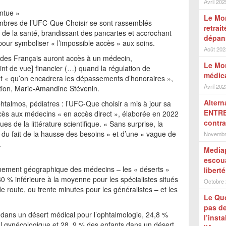
Avril 202
entue »
Le Mon
mbres de l’UFC-Que Choisir se sont rassemblés
retrai
 de la santé, brandissant des pancartes et accrochant
dépan
pour symboliser « l’impossible accès » aux soins.
Août 202
 des Français auront accès à un médecin,
Le Mon
 de vue] financier (…) quand la régulation de
médica
» et « qu’on encadrera les dépassements d’honoraires »,
Avril 202
ation, Marie-Amandine Stévenin.
Altern
talmos, pédiatres : l’UFC-Que choisir a mis à jour sa
ENTRET
accès aux médecins « en accès direct », élaborée en 2022
contra
es de la littérature scientifique. « Sans surprise, la
, du fait de la hausse des besoins » et d’une « vague de
Novembr
.
Mediap
escoua
oignement géographique des médecins – les « déserts »
liberté
60 % inférieure à la moyenne pour les spécialistes situés
Octobre
 route, ou trente minutes pour les généralistes – et les
Le Quo
pas de
 dans un désert médical pour l’ophtalmologie, 24,8 %
l’inst
 gynécologique et 28, 9 % des enfants dans un désert