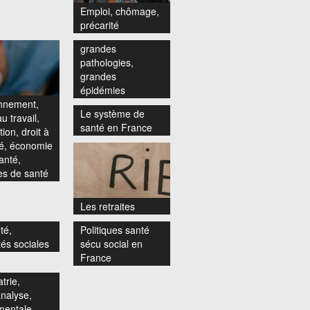
Emploi, chômage,
précarité
grandes
pathologies,
grandes
épidémies
nnement,
Le système de
u travail,
santé en France
ion, droit à
té, économie
anté,
s de santé
Les retraites
té,
Politiques santé
tés sociales
sécu social en
France
trie,
nalyse,
mentale