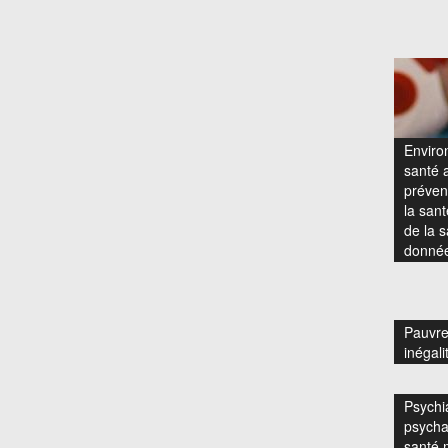
Enviro
santé a
prévent
la san
de la s
donnée
Pauvre
inégali
Psychia
psycha
santé 