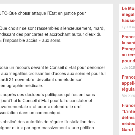
Le Mon
UFC-Que choisir attaque l’Etat en justice pour
inégal
hauss
il y a 3 m
ue choisir se sont rassemblés silencieusement, mardi,
andissant des pancartes et accrochant autour d’eux du
France
« l’impossible accès » aux soins.
la san
Etangs
au ter
pour 
posé un recours devant le Conseil d’Etat pour dénoncer
Juin 202
aux inégalités croissantes d’accès aux soins et pour lui
France
 mardi 21 novembre, dévoilant une étude sur
appell
 démographie médicale.
régula
 auprès des décideurs politiques qui restent sans
Mai 2025
jourd’hui le Conseil d’Etat pour faire constater et
France
uvernementale » et pour « défendre le droit
"L’int
l’association dans un communiqué.
détres
s obstiné des autorités de réguler l’installation des
médeci
 signer et à « partager massivement » une pétition
Garot