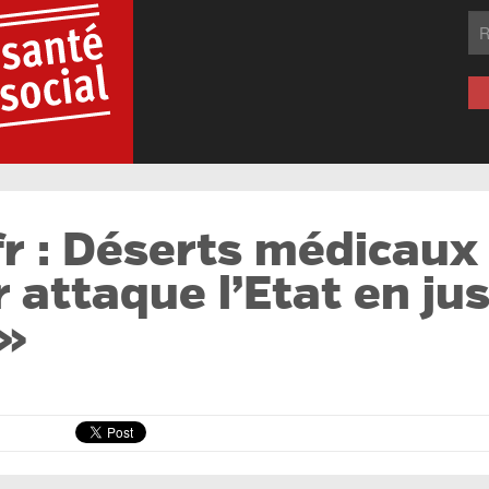
r : Déserts médicaux :
 attaque l’Etat en ju
 »
: