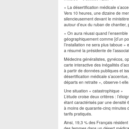
« La désertification médicale s’acc
Vers 10 heures, une dizaine de me
silencieusement devant le ministère
autour d’eux du ruban de chantier, 
« On aura réussi quand l’ensemble
géographiquement comme [d’un point
l’installation ne sera plus taboue 
a résumé la présidente de l’associ
Médecins généralistes, gynécos, oph
carte interactive des inégalités d’
à partir de données publiques et issu
désertification médicale s’accentue
départs en retraite », observe-t-elle
Une situation « catastrophique »
L’étude croise deux critères : l’él
étant caractérisés par une densité 
à moins de quarante-cinq minutes de
tarifs pratiqués.
Ainsi, 19,3 % des Français résident
des femmes dans un désert médical