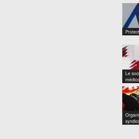
Protect
Le soci
médico
Organi
syndic