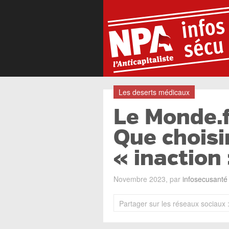
Les deserts médicaux
Le Monde.f
Que choisir
« inaction
Novembre 2023, par
infosecusanté
Partager sur les réseaux sociaux 