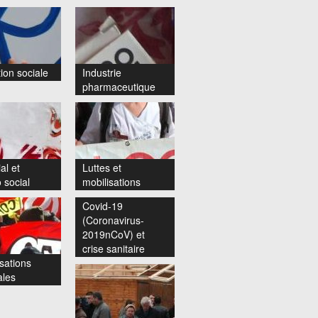
ion sociale
Industrie
pharmaceutique
al et
Luttes et
 social
mobilisations
Covid-19
(Coronavirus-
2019nCoV) et
crise sanitaire
sations
ales