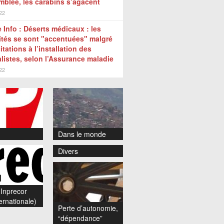
mblée, les carabins s’agacent
022
 Info : Déserts médicaux : les
ités se sont "accentuées" malgré
citations à l’installation des
listes, selon l’Assurance maladie
022
Dans le monde
Divers
Inprecor
ernationale)
Perte d’autonomie,
“dépendance”