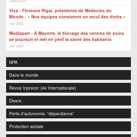
Juillet 2023
Viva - Florence Rigal, présidente de Médecins du
Monde : « Nos équipes constatent un recul des droits »
Juin 2023
Mediapart : À Mayotte, le blocage des centres de soins
se poursuit et met en péril la santé des habitants
Juin 2023
NPA
Dans le monde
Revue Inprecor (4e Internationale)
Divers
Perte d’autonomie, “dépendance”
Protection sociale