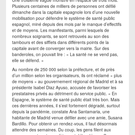
Une troisième vague monstre en l’espace de trois mois.
Plusieurs centaines de milliers de personnes ont défilé
dimanche dans la capitale espagnole lors d’une nouvelle
mobilisation pour défendre le système de santé public
espagnol, miné depuis des mois par le manque d’effectifs
et de moyens. Les manifestants, parmi lesquels de
nombreux soignants, se sont retrouvés au son des
tambours et des sifflets dans différents points de la
capitale avant de converger vers la mairie. Sur des
banderoles, on pouvait lire : « La santé ne se vend pas,
elle se défend. »
Au nombre de 250 000 selon la préfecture, et de près
d’un million selon les organisateurs, ils ont réclamé « plus
de moyens » au gouvernement régional de Madrid et à sa
présidente Isabel Diaz Ayuso, accusée de favoriser les
prestataires privés au détriment du service public. « En
Espagne, le système de santé public était très bon. Mais
ces dernières années, il s’est fortement dégradé, surtout
depuis la pandémie, constate Ana Santamaria, une
habitante de Madrid venue défiler avec une amie, Susana
Bardillo. Pour obtenir un rendez-vous, il faut désormais
attendre des semaines. Du coup, les gens filent aux